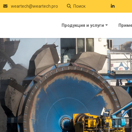
weartech@weartech.pro
Поиск
Продукция и услуги
Прим