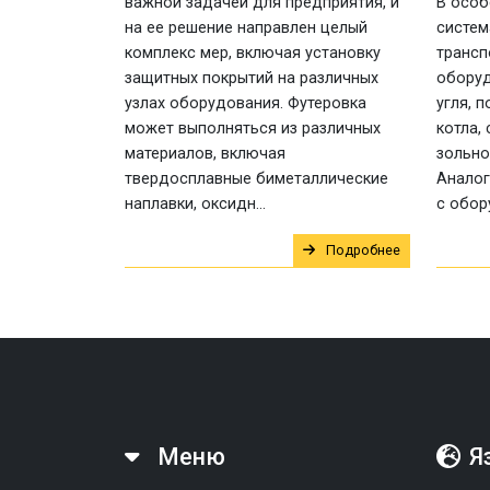
важной задачей для предприятия, и
В особ
на ее решение направлен целый
систем
комплекс мер, включая установку
трансп
защитных покрытий на различных
оборуд
узлах оборудования. Футеровка
угля, 
может выполняться из различных
котла,
материалов, включая
зольно
твердосплавные биметаллические
Аналог
наплавки, оксидн...
с обор
Подробнее
Меню
Я