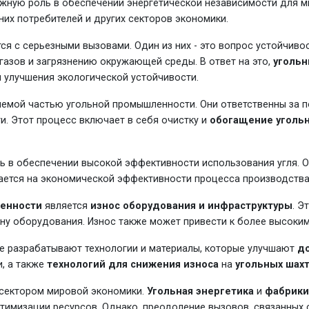
ажную роль в обеспечении энергетической независимости для м
х потребителей и других секторов экономики.
ся с серьезными вызовами. Один из них - это вопрос устойчиво
газов и загрязнению окружающей среды. В ответ на это,
угольн
 улучшения экологической устойчивости.
мой частью угольной промышленности. Они ответственны за по
и. Этот процесс включает в себя очистку и
обогащение уголь
 в обеспечении высокой эффективности использования угля. О
вается на экономической эффективности процесса производства
енности
является
износ оборудования и инфраструктуры
. Э
ену оборудования. Износ также может привести к более высоки
е разрабатывают технологии и материалы, которые улучшают
д
, а также
технологий для снижения износа
на
угольных шахт
сектором мировой экономики.
Угольная энергетика
и
фабрики
птимизации ресурсов. Однако, преодоление вызовов, связанны