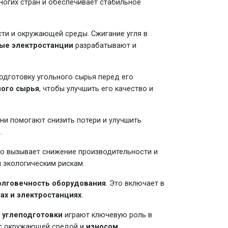
ногих стран и обеспечивает стабильное
сти и окружающей среды. Сжигание угля в
ые электростанции
разрабатывают и
дготовку угольного сырья перед его
ного сырья
, чтобы улучшить его качество и
ни помогают снизить потери и улучшить
.
то вызывает снижение производительности и
м экологическим рискам.
олговечность оборудования
. Это включает в
ах и электростанциях
.
 углеподготовки
играют ключевую роль в
х с окружающей средой и
износом