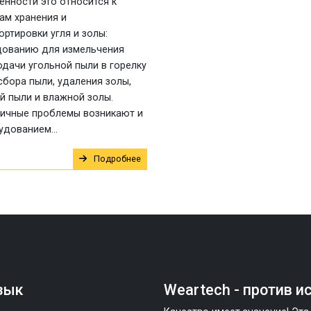
енности это относится к
ам хранения и
ортировки угля и золы:
ованию для измельчения
подачи угольной пыли в горелку
 сбора пыли, удаления золы,
й пыли и влажной золы.
ичные проблемы возникают и
удованием...
Подробнее
зык
Weartech - против и